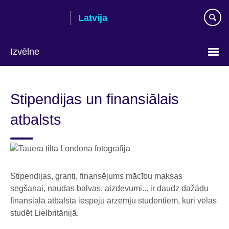
Skip
Latvija
to
main
content
Izvēlne
Languages
Stipendijas un finansiālais
atbalsts
Stipendijas, granti, finansējums mācību maksas
segšanai, naudas balvas, aizdevumi... ir daudz dažādu
finansiālā atbalsta iespēju ārzemju studentiem, kuri vēlas
studēt Lielbritānijā.