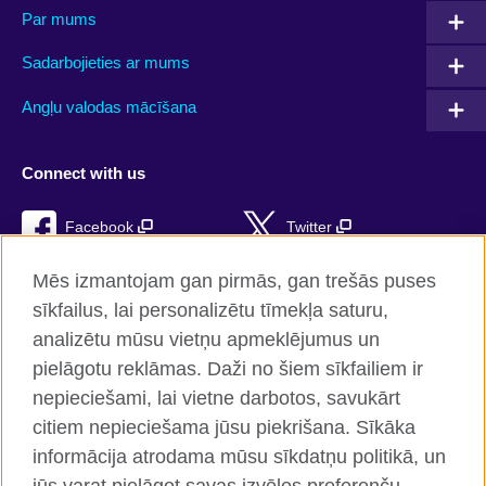
Par mums
Sadarbojieties ar mums
Angļu valodas mācīšana
Connect with us
Facebook
Twitter
Instagram
RSS
Mēs izmantojam gan pirmās, gan trešās puses
sīkfailus, lai personalizētu tīmekļa saturu,
TikTok
analizētu mūsu vietņu apmeklējumus un
pielāgotu reklāmas. Daži no šiem sīkfailiem ir
nepieciešami, lai vietne darbotos, savukārt
citiem nepieciešama jūsu piekrišana. Sīkāka
British Council Global
informācija atrodama mūsu sīkdatņu politikā, un
Konfidencialitāte un lietošanas noteikumi