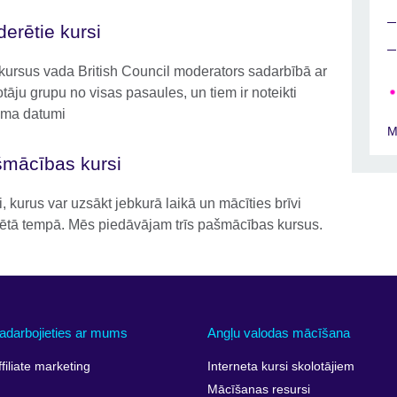
erētie kursi
kursus vada British Council moderators sadarbībā ar
tāju grupu no visas pasaules, un tiem ir noteikti
ma datumi
M
mācības kursi
, kurus var uzsākt jebkurā laikā un mācīties brīvi
lētā tempā. Mēs piedāvājam trīs pašmācības kursus.
adarbojieties ar mums
Angļu valodas mācīšana
ffiliate marketing
Interneta kursi skolotājiem
Mācīšanas resursi