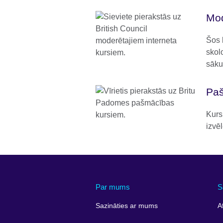
Mod
Šos 
skolo
sāku
Paš
Kursi
izvē
Par mums
S
Sazināties ar mums
A