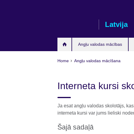
Skip
to
main
Latvija
content
Angļu valodas mācības
Home
Angļu valodas mācīšana
Interneta kursi sk
Ja esat angļu valodas skolotājs, kas
interneta kursi var jums lieliski noder
Šajā sadaļā