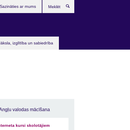
Sazināties ar mums
Meklēt
āksla, izglītība un sabiedrība
Angļu valodas mācīšana
nterneta kursi skolotājiem