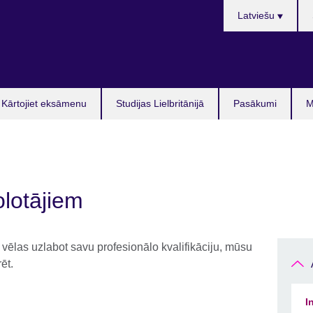
Languages
Latviešu
Kārtojiet eksāmenu
Studijas Lielbritānijā
Pasākumi
M
olotājiem
 vēlas uzlabot savu profesionālo kvalifikāciju, mūsu
ēt.
I