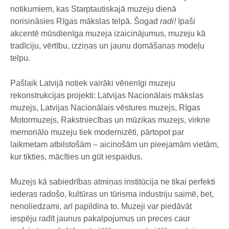
notikumiem, kas Starptautiskajā muzeju dienā
norisināsies Rīgas mākslas telpā. Šogad
radi!
īpaši
akcentē mūsdienīga muzeja izaicinājumus, muzeju kā
tradīciju, vērtību, izziņas un jaunu domāšanas modeļu
telpu.
Pašlaik Latvijā notiek vairāki vērienīgi muzeju
rekonstrukcijas projekti: Latvijas Nacionālais mākslas
muzejs, Latvijas Nacionālais vēstures muzejs, Rīgas
Motormuzejs, Rakstniecības un mūzikas muzejs, virkne
memoriālo muzeju tiek modernizēti, pārtopot par
laikmetam atbilstošām – aicinošām un pieejamām vietām,
kur tikties, mācīties un gūt iespaidus.
Muzejs kā sabiedrības atmiņas institūcija ne tikai perfekti
iederas radošo, kultūras un tūrisma industriju saimē, bet,
nenoliedzami, arī papildina to. Muzeji var piedāvāt
iespēju radīt jaunus pakalpojumus un preces caur