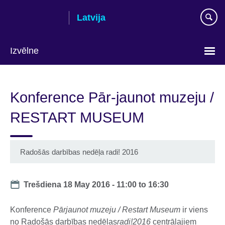
Skip
Latvija
to
main
content
Izvēlne
Languages
Konference Pār-jaunot muzeju /
RESTART MUSEUM
Radošās darbības nedēļa radi! 2016
Date
Trešdiena 18 May 2016 -
11:00
to
16:30
Konference
Pārjaunot muzeju / Restart Museum
ir viens
no Radošās darbības nedēļas
radi!2016
centrālajiem