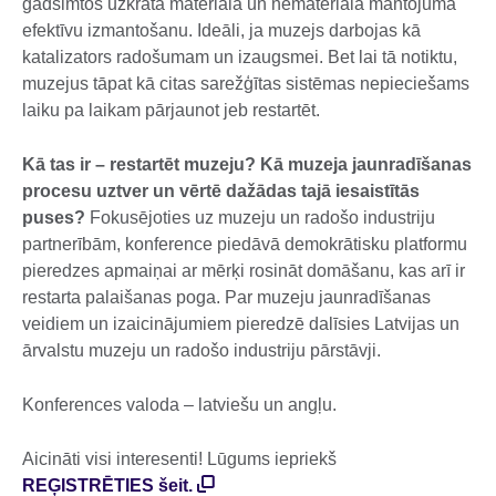
gadsimtos uzkrātā materiālā un nemateriālā mantojuma
efektīvu izmantošanu. Ideāli, ja muzejs darbojas kā
katalizators radošumam un izaugsmei. Bet lai tā notiktu,
muzejus tāpat kā citas sarežģītas sistēmas nepieciešams
laiku pa laikam pārjaunot jeb restartēt.
Kā tas ir – restartēt muzeju? Kā muzeja jaunradīšanas
procesu uztver un vērtē dažādas tajā iesaistītās
puses?
Fokusējoties uz muzeju un radošo industriju
partnerībām, konference piedāvā demokrātisku platformu
pieredzes apmaiņai ar mērķi rosināt domāšanu, kas arī ir
restarta palaišanas poga. Par muzeju jaunradīšanas
veidiem un izaicinājumiem pieredzē dalīsies Latvijas un
ārvalstu muzeju un radošo industriju pārstāvji.
Konferences valoda – latviešu un angļu.
Aicināti visi interesenti! Lūgums iepriekš
REĢISTRĒTIES
šeit
.