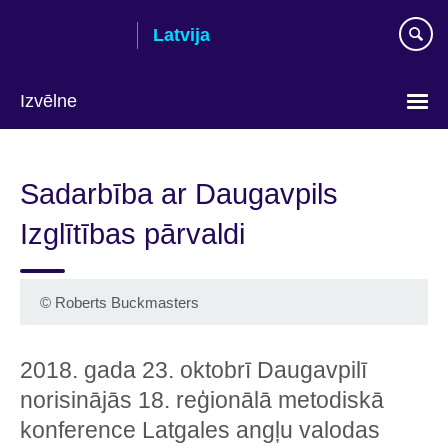
Skip
Latvija
to
main
content
Izvēlne
Languages
Sadarbība ar Daugavpils
Izglītības pārvaldi
©
Roberts Buckmasters
2018. gada 23. oktobrī Daugavpilī
norisinājās 18. reģionālā metodiskā
konference Latgales angļu valodas