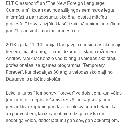
ELT Classroom” un “The New Foreign Language
Curriculum”, kā arī deviņos atšķirīgos semināros iegūt
informāciju par radošumu, skolēnu iesaisti mācību
procesā, līdzsvara izjūtu klasē, izaicinājumiem un mītiem
par 21. gadsimta mācību procesu u.c.
2018. gada 11.-13. jūnijā Daugavpilī norisinājās skolotāju
trenera, mācību programmu dizainera, skaņu inženiera
Andrew Mark McKenzie vadītā angļu valodas skolotāju
profesionālās izaugsmes programma “Temporary
Forever”, kur piedalījās 30 angļu valodas skolotāji no
Daugavpils pilsētas skolām.
Lekciju kurss “Temporary Forever” veidots tiem, kuri vēlas
(un kuriem ir nepieciešams) redzēt un saprast jaunu
perspektīvu kopumu par dažām ļoti svarīgām lietām, kā
arī par veidiem, kā izmantot pieredzi praktiskā un
noderīgā veidā, dodot labumu gan sev, gan apkārtējiem.