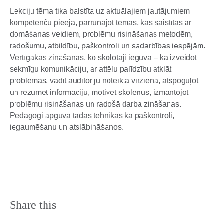
Lekciju tēma tika balstīta uz aktuālajiem jautājumiem
kompetenču pieejā, pārrunājot tēmas, kas saistītas ar
domāšanas veidiem, problēmu risināšanas metodēm,
radošumu, atbildību, paškontroli un sadarbības iespējām.
Vērtīgākās zināšanas, ko skolotāji ieguva – kā izveidot
sekmīgu komunikāciju, ar attēlu palīdzību atklāt
problēmas, vadīt auditoriju noteiktā virzienā, atspoguļot
un rezumēt informāciju, motivēt skolēnus, izmantojot
problēmu risināšanas un radošā darba zināšanas.
Pedagogi apguva tādas tehnikas kā paškontroli,
iegaumēšanu un atslābināšanos.
Share this