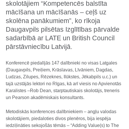
skolotājiem “Kompetencēs balstīta
mācīšana un mācīšanās – ceļš uz
skolēna panākumiem”, ko rīkoja
Daugavpils pilsētas Izglītības pārvalde
sadarbībā ar LATE un British Council
pārstāvniecību Latvijā.
Konferencē piedalījās 147 dalībnieki no visas Latgales
(Daugavpils, Preiļiem, Krāslavas, Līvāniem, Dagdas,
Ludzas, Zilupes, Rēzeknes, Ilūkstes, Jēkabpils u.c.) un
tajā uzstājās lektori no Rīgas, kā arī viesis no Apvienotās
Karalistes –Rob Dean, starptautiskais skolotājs, treneris
un Pearson akadēmiskais konsultants.
Metodiskās konferences dalībniekiem – angļu valodas
skolotājiem, piedaloties divos plenēros, bija iespēja
iedziļināties sekojošās tēmās – “Adding Value(s) to The