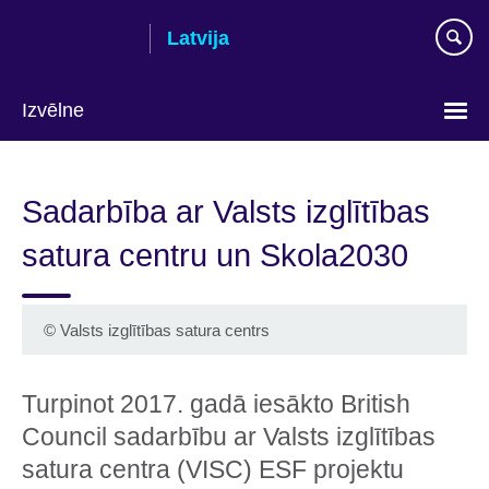
Skip
Latvija
to
main
content
Izvēlne
Languages
Sadarbība ar Valsts izglītības
satura centru un Skola2030
©
Valsts izglītības satura centrs
Turpinot 2017. gadā iesākto British
Council sadarbību ar Valsts izglītības
satura centra (VISC) ESF projektu