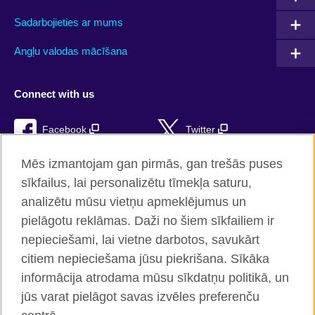
Sadarbojieties ar mums
Angļu valodas mācīšana
Connect with us
Facebook
Twitter
Instagram
RSS
Mēs izmantojam gan pirmās, gan trešās puses
sīkfailus, lai personalizētu tīmekļa saturu,
TikTok
analizētu mūsu vietņu apmeklējumus un
pielāgotu reklāmas. Daži no šiem sīkfailiem ir
nepieciešami, lai vietne darbotos, savukārt
citiem nepieciešama jūsu piekrišana. Sīkāka
British Council Global
informācija atrodama mūsu sīkdatņu politikā, un
Konfidencialitāte un lietošanas noteikumi
jūs varat pielāgot savas izvēles preferenču
Sīkfaili