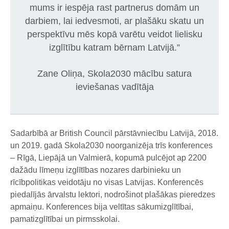
mums ir iespēja rast partnerus domām un
darbiem, lai iedvesmoti, ar plašāku skatu un
perspektīvu mēs kopā varētu veidot lielisku
izglītību katram bērnam Latvijā.”
Zane Oliņa, Skola2030 mācību satura
ieviešanas vadītāja
Sadarbībā ar British Council pārstāvniecību Latvijā, 2018.
un 2019. gadā Skola2030 noorganizēja trīs konferences
– Rīgā, Liepājā un Valmierā, kopumā pulcējot ap 2200
dažādu līmeņu izglītības nozares darbinieku un
rīcībpolitikas veidotāju no visas Latvijas. Konferencēs
piedalījās ārvalstu lektori, nodrošinot plašākas pieredzes
apmaiņu. Konferences bija veltītas sākumizglītībai,
pamatizglītībai un pirmsskolai.